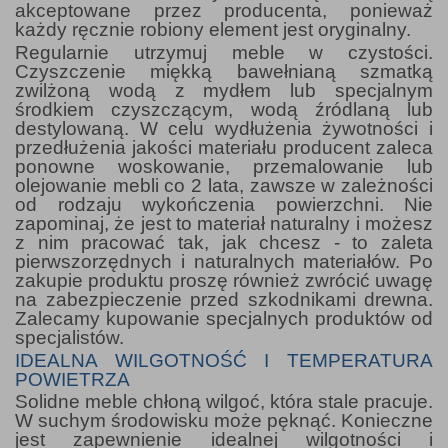
akceptowane przez producenta, ponieważ
każdy ręcznie robiony element jest oryginalny.
Regularnie utrzymuj meble w czystości.
Czyszczenie miękką bawełnianą szmatką
zwilżoną wodą z mydłem lub specjalnym
środkiem czyszczącym, wodą źródlaną lub
destylowaną. W celu wydłużenia żywotności i
przedłużenia jakości materiału producent zaleca
ponowne woskowanie, przemalowanie lub
olejowanie mebli co 2 lata, zawsze w zależności
od rodzaju wykończenia powierzchni. Nie
zapominaj, że jest to materiał naturalny i możesz
z nim pracować tak, jak chcesz - to zaleta
pierwszorzędnych i naturalnych materiałów. Po
zakupie produktu proszę również zwrócić uwagę
na zabezpieczenie przed szkodnikami drewna.
Zalecamy kupowanie specjalnych produktów od
specjalistów.
IDEALNA WILGOTNOŚĆ I TEMPERATURA
POWIETRZA
Solidne meble chłoną wilgoć, która stale pracuje.
W suchym środowisku może pęknąć. Konieczne
jest zapewnienie idealnej wilgotności i