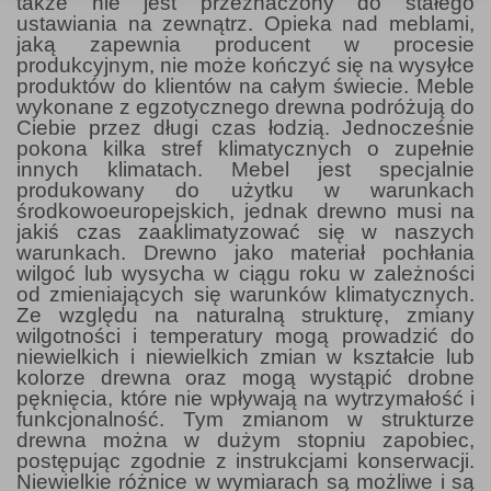
także nie jest przeznaczony do stałego
ustawiania na zewnątrz. Opieka nad meblami,
jaką zapewnia producent w procesie
produkcyjnym, nie może kończyć się na wysyłce
produktów do klientów na całym świecie. Meble
wykonane z egzotycznego drewna podróżują do
Ciebie przez długi czas łodzią. Jednocześnie
pokona kilka stref klimatycznych o zupełnie
innych klimatach. Mebel jest specjalnie
produkowany do użytku w warunkach
środkowoeuropejskich, jednak drewno musi na
jakiś czas zaaklimatyzować się w naszych
warunkach. Drewno jako materiał pochłania
wilgoć lub wysycha w ciągu roku w zależności
od zmieniających się warunków klimatycznych.
Ze względu na naturalną strukturę, zmiany
wilgotności i temperatury mogą prowadzić do
niewielkich i niewielkich zmian w kształcie lub
kolorze drewna oraz mogą wystąpić drobne
pęknięcia, które nie wpływają na wytrzymałość i
funkcjonalność. Tym zmianom w strukturze
drewna można w dużym stopniu zapobiec,
postępując zgodnie z instrukcjami konserwacji.
Niewielkie różnice w wymiarach są możliwe i są