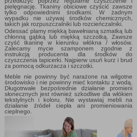
przedłużyć poprzez regularne czyszczenie i
pielęgnację. Tkaniny obiciowe czyścić zawsze
tylko odpowiednimi środkami. W żadnym
wypadku nie używaj środków chemicznych,
takich jak rozpuszczalniki lub rozcieńczalniki.
Odessać plamy miękką bawełnianą szmatką lub
chłonną gąbką lub miękką szczotką. Zawsze
czyść tkaninę w kierunku włókna / włosów.
Zalecamy mycie szamponem zgodnie z
instrukcją producenta dla środków do
czyszczenia tapicerki. Najpierw usuń kurz i brud
za pomocą odkurzacza i szczotki.
Meble nie powinny być narażone na wilgotne
środowisko i nie powinny mieć kontaktu z wodą.
Długotrwałe bezpośrednie działanie promieni
słonecznych jest również szkodliwe dla włókien
tekstylnych i koloru. Nie wystawiaj mebli na
działanie źródeł ciepła ani promieniowania
cieplnego.