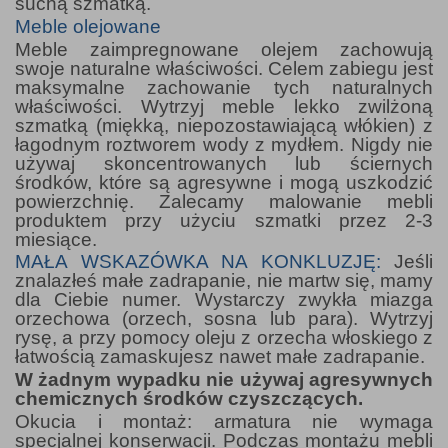
suchą szmatką.
Meble olejowane
Meble zaimpregnowane olejem zachowują
swoje naturalne właściwości. Celem zabiegu jest
maksymalne zachowanie tych naturalnych
właściwości. Wytrzyj meble lekko zwilżoną
szmatką (miękką, niepozostawiającą włókien) z
łagodnym roztworem wody z mydłem. Nigdy nie
używaj skoncentrowanych lub ściernych
środków, które są agresywne i mogą uszkodzić
powierzchnię. Zalecamy malowanie mebli
produktem przy użyciu szmatki przez 2-3
miesiące.
MAŁA WSKAZÓWKA NA KONKLUZJĘ:
Jeśli
znalazłeś małe zadrapanie, nie martw się, mamy
dla Ciebie numer. Wystarczy zwykła miazga
orzechowa (orzech, sosna lub para). Wytrzyj
rysę, a przy pomocy oleju z orzecha włoskiego z
łatwością zamaskujesz nawet małe zadrapanie.
W żadnym wypadku nie używaj agresywnych
chemicznych środków czyszczących.
Okucia i montaż: armatura nie wymaga
specjalnej konserwacji. Podczas montażu mebli