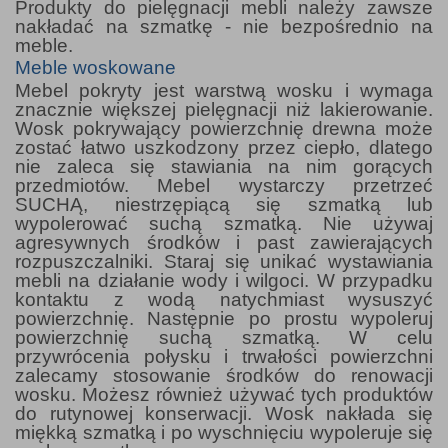
Produkty do pielęgnacji mebli należy zawsze
nakładać na szmatkę - nie bezpośrednio na
meble.
Meble woskowane
Mebel pokryty jest warstwą wosku i wymaga
znacznie większej pielęgnacji niż lakierowanie.
Wosk pokrywający powierzchnię drewna może
zostać łatwo uszkodzony przez ciepło, dlatego
nie zaleca się stawiania na nim gorących
przedmiotów. Mebel wystarczy przetrzeć
SUCHĄ, niestrzępiącą się szmatką lub
wypolerować suchą szmatką. Nie używaj
agresywnych środków i past zawierających
rozpuszczalniki. Staraj się unikać wystawiania
mebli na działanie wody i wilgoci. W przypadku
kontaktu z wodą natychmiast wysuszyć
powierzchnię. Następnie po prostu wypoleruj
powierzchnię suchą szmatką. W celu
przywrócenia połysku i trwałości powierzchni
zalecamy stosowanie środków do renowacji
wosku. Możesz również używać tych produktów
do rutynowej konserwacji. Wosk nakłada się
miękką szmatką i po wyschnięciu wypoleruje się