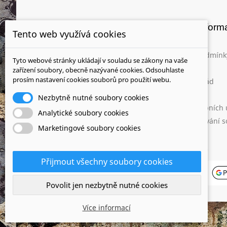
články
důležité infor
Tento web využívá cookies
Pro architekty a designéry
Vše o nákupu
Jak na údržbu našich produktů
Obchodní podmínk
Tyto webové stránky ukládají v souladu se zákony na vaše
Od našich zákazníků
O nás
zařízení soubory, obecně nazývané cookies. Odsouhlaste
prosím nastavení cookies souborů pro použití webu.
Jak nakupovat?
Reklamační řád
Výhody nákupu u nás
Kontakty
Nezbytně nutné soubory cookies
Často kladené dotazy
Ochrana osobních 
Analytické soubory cookies
Kariéra
Zásady používání s
Marketingové soubory cookies
Odstoupení od smlouvy
Napište nám
Mapa stránek
Přijmout všechny soubory cookies
Povolit jen nezbytně nutné cookies
Více informací