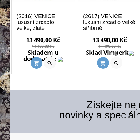
(2616) VENICE
(2617) VENICE
luxusní zrcadlo
luxusní zrcadlo velké
velké, zlaté
stříbrné
Běžná
Cena
Běžná
Běžná
Cena
Běž
13 490,00 Kč
13 490,00 Kč
cena
cena
cena
cen
14 490,00 Kč
14 490,00 Kč
Skladem u
Sklad Vimperk
dodavatele


shopping_cart
shopping_cart
Získejte nej
novinky a speciáln