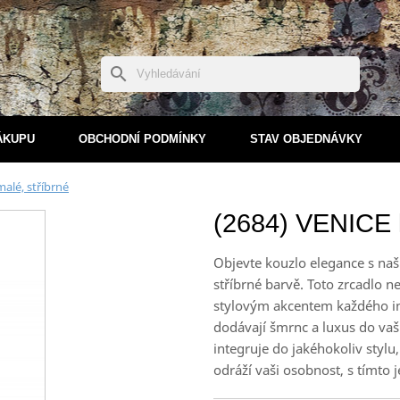
search
ÁKUPU
OBCHODNÍ PODMÍNKY
STAV OBJEDNÁVKY
alé, stříbrné
(2684) VENICE l
Objevte kouzlo elegance s na
stříbrné barvě. Toto zrcadlo ne
stylovým akcentem každého int
dodávají šmrnc a luxus do vaš
integruje do jakéhokoliv stylu
odráží vaši osobnost, s tímto