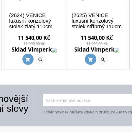
(2624) VENICE
(2625) VENICE
luxusní konzolový
luxusní konzolový
stolek zlatý 110cm
stolek stříbrný 110cm
ná
Běžná
Cena
Běžná
Běžná
Cena
Běžná
11 540,00 Kč
11 540,00 Kč
a
cena
cena
cena
cena
11 990,00 Kč
11 990,00 Kč
Sklad Vimperk
Sklad Vimperk


shopping_cart
shopping_cart
novější
í slevy
Odběr novinek můžete kdykoliv zrušit. Pokud to chc