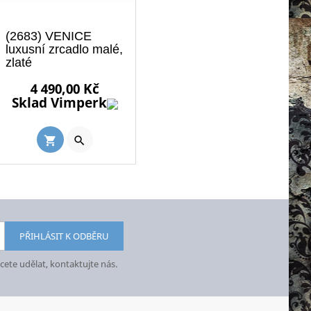
(2683) VENICE
luxusní zrcadlo malé,
zlaté
Cena
4 490,00 Kč
Sklad Vimperk

shopping_cart
ete udělat, kontaktujte nás.