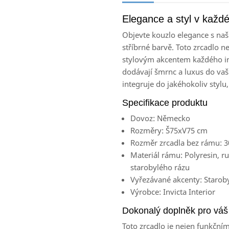
Elegance a styl v každ
Objevte kouzlo elegance s na
stříbrné barvě. Toto zrcadlo ne
stylovým akcentem každého int
dodávají šmrnc a luxus do vaš
integruje do jakéhokoliv stylu
Specifikace produktu
Dovoz:
Německo
Rozměry:
Š75xV75 cm
Rozměr zrcadla bez rámu:
3
Materiál rámu:
Polyresin, r
starobylého rázu
Vyřezávané akcenty:
Staroby
Výrobce:
Invicta Interior
Dokonalý doplněk pro váš 
Toto zrcadlo je nejen funkční