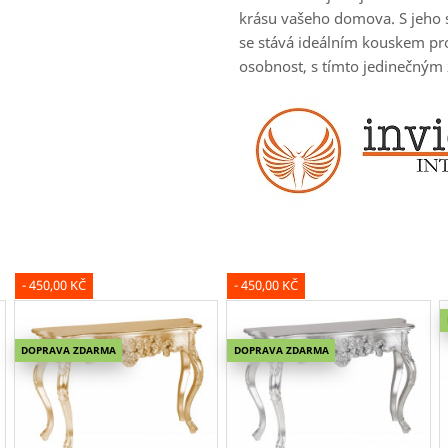
krásu vašeho domova. S jeho
se stává ideálním kouskem pro
osobnost, s tímto jedinečným
- 450,00 KČ
- 450,00 KČ
DOPRAVA ZDARMA
DOPRAVA ZDARMA