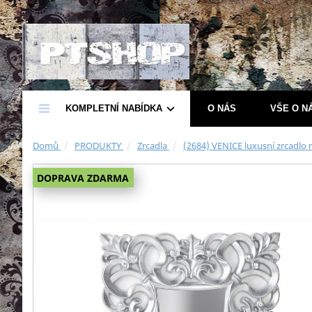

KOMPLETNÍ NABÍDKA
O NÁS
VŠE O N
Domů
PRODUKTY
Zrcadla
(2684) VENICE luxusní zrcadlo m
DOPRAVA ZDARMA