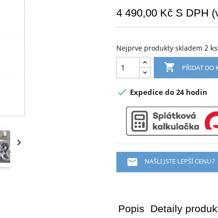
4 490,00 Kč
S DPH (v
2 ks
Nejprve produkty skladem

PŘIDAT DO 

Expedice do 24 hodin


NAŠLI JSTE LEPŠÍ CENU?
Popis
Detaily produk