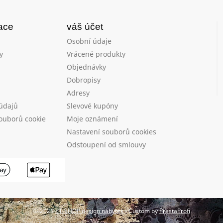
mace
váš účet
Osobní údaje
y
Vrácené produkty
Objednávky
Dobropisy
Adresy
údajů
Slevové kupóny
ouborů cookie
Moje oznámení
Nastavení souborů cookies
Odstoupení od smlouvy
© 2026
PT-SHOP design nábytek
- Custom by
PrestaProfi