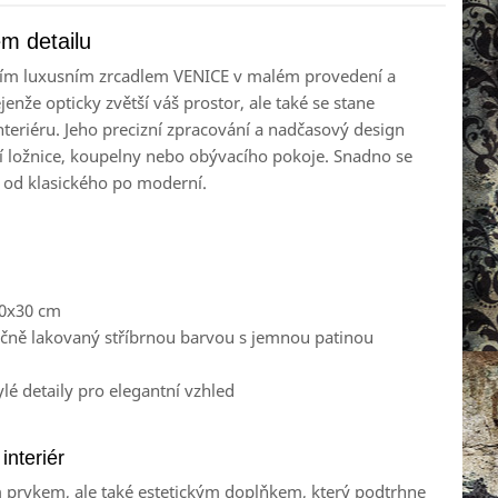
ém detailu
ším luxusním zrcadlem VENICE v malém provedení a
jenže opticky zvětší váš prostor, ale také se stane
eriéru. Jeho precizní zpracování a nadčasový design
í ložnice, koupelny nebo obývacího pokoje. Snadno se
, od klasického po moderní.
0x30 cm
učně lakovaný stříbrnou barvou s jemnou patinou
lé detaily pro elegantní vzhled
interiér
m prvkem, ale také estetickým doplňkem, který podtrhne