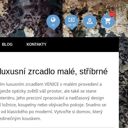
Blog
(0)

shopping_cart


cs
czk kč
BLOG
KONTAKTY
uxusní zrcadlo malé, stříbrné
ším luxusním zrcadlem VENICE v malém provedení a
jenže opticky zvětší váš prostor, ale také se stane
eriéru. Jeho precizní zpracování a nadčasový design
í ložnice, koupelny nebo obývacího pokoje. Snadno se
, od klasického po moderní. Vytvořte si domov, který
 jedinečným kouskem.