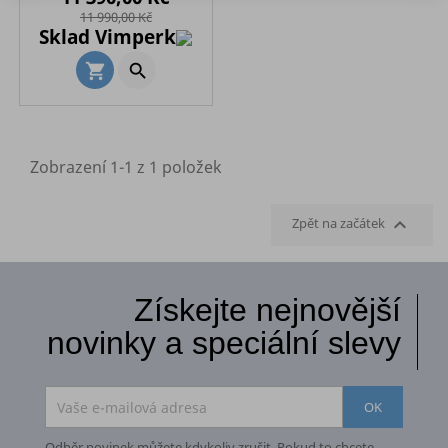
cena
cena
11 990,00 Kč
Sklad Vimperk

shopping_cart
Zobrazení 1-1 z 1 položek

Zpět na začátek
Získejte nejnovější
novinky a speciální slevy
Odběr novinek můžete kdykoliv zrušit. Pokud to chcete