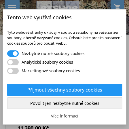

shopping_cart

Tento web využívá cookies
search
Tyto webové stránky ukládají v souladu se zákony na vaše zařízení
soubory, obecně nazývané cookies. Odsouhlaste prosím nastavení
Servírovací stolky
cookies souborů pro použití webu.
Nezbytně nutné soubory cookies
- 600,00 KČ
Analytické soubory cookies
DOPRAVA ZDARMA
Marketingové soubory cookies
Přijmout všechny soubory cookies
Povolit jen nezbytně nutné cookies
(3584) BODEGA
barová skříňka na víno
Více informací
mango 90cm
Běžná
Cena
Běžná
11 390,00 Kč