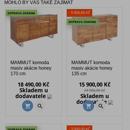
MOHLO BY VÁS TAKÉ ZAJÍMAT
- 9 000,00 KČ
DOPRAVA ZDARMA
DOPRAVA ZDARMA
MAMMUT komoda
MAMMUT komoda
masiv akácie honey
masiv akácie honey
170 cm
135 cm
Cena
Běžná
Cena
Běžná
18 490,00 Kč
15 900,00 Kč
cena
cena
Skladem u
24 900,00 Kč
dodavatele
Skladem u
dodavatele


shopping_cart
shopping_cart
- 3 000,00 KČ
DOPRAVA ZDARMA