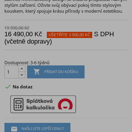
stylům zařízení. Oživte svůj obývací pokoj tímto stylovým
kouskem, který spojuje krásu přírody s moderní estetikou.
19 990,00 Kč
16 490,00 Kč
S DPH
UŠETŘÍTE 3 500,00 KČ
(včetně dopravy)
Dostupnost: 3-6 týdnů

PŘIDAT DO KOŠÍKU

Na dotaz

NAŠLI JSTE LEPŠÍ CENU?