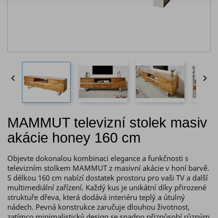


MAMMUT televizní stolek masiv
akácie honey 160 cm
Objevte dokonalou kombinaci elegance a funkčnosti s
televizním stolkem MAMMUT z masivní akácie v honí barvě.
S délkou 160 cm nabízí dostatek prostoru pro vaši TV a další
multimediální zařízení. Každý kus je unikátní díky přirozené
struktuře dřeva, která dodává interiéru teplý a útulný
nádech. Pevná konstrukce zaručuje dlouhou životnost,
zatímco minimalistický design se snadno přizpůsobí různým