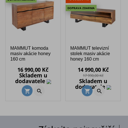
DOPRAVA ZDARMA
MAMMUT komoda
MAMMUT televizní
masiv akácie honey
stolek masiv akácie
160 cm
honey 160 cm
Cena
Běžná
Cena
Běžná
16 990,00 Kč
14 990,00 Kč
cena
cena
Skladem u
17 990,00 Kč
dodavatele
Skladem u
dodavatele


shopping_cart
shopping_cart